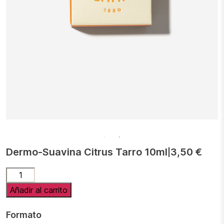
Dermo-Suavina Citrus Tarro 10ml
3,50
€
|
Dermo-
Suavina
Añadir al carrito
Citrus
Tarro
Formato
10ml