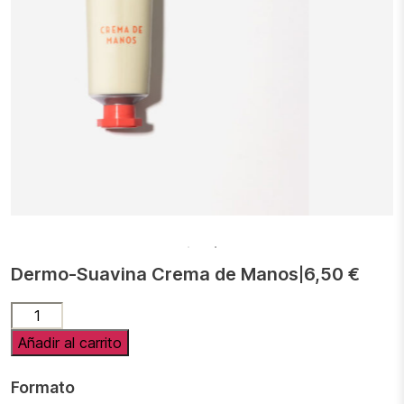
Dermo-Suavina Crema de Manos
6,50
€
|
Dermo-
Suavina
Añadir al carrito
Crema
de
Formato
Manos