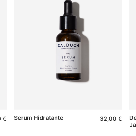
Serum Hidratante
De
0
€
32,00
€
Ja