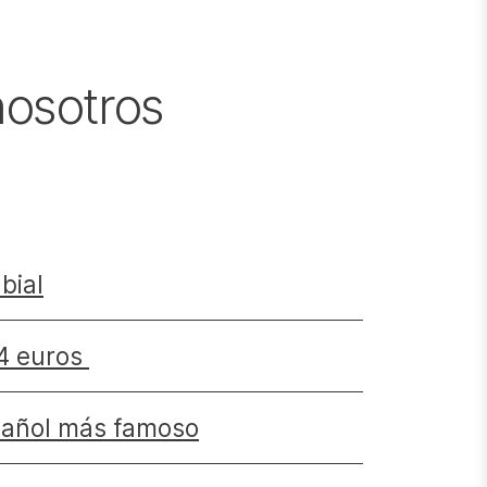
nosotros
bial
 4 euros
spañol más famoso